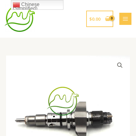
跳
Chinese
(Simplified)
至
内
$
0.00
容