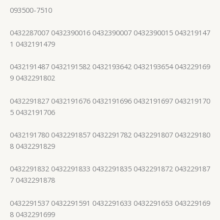
093500-7510
0432287007 0432390016 0432390007 0432390015 043219147
1 0432191479
0432191487 0432191582 0432193642 0432193654 043229169
9 0432291802
0432291827 0432191676 0432191696 0432191697 043219170
5 0432191706
0432191780 0432291857 0432291782 0432291807 043229180
8 0432291829
0432291832 0432291833 0432291835 0432291872 043229187
7 0432291878
0432291537 0432291591 0432291633 0432291653 043229169
8 0432291699