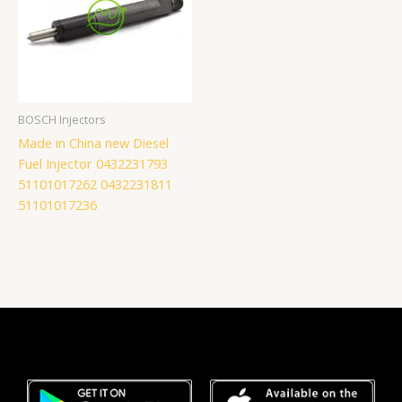
BOSCH Injectors
Made in China new Diesel
Fuel Injector 0432231793
51101017262 0432231811
51101017236