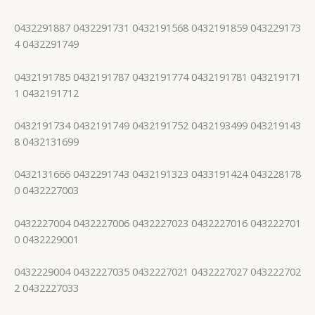
0432291887 0432291731 0432191568 0432191859 043229173
4 0432291749
0432191785 0432191787 0432191774 0432191781 043219171
1 0432191712
0432191734 0432191749 0432191752 0432193499 043219143
8 0432131699
0432131666 0432291743 0432191323 0433191424 043228178
0 0432227003
0432227004 0432227006 0432227023 0432227016 043222701
0 0432229001
0432229004 0432227035 0432227021 0432227027 043222702
2 0432227033