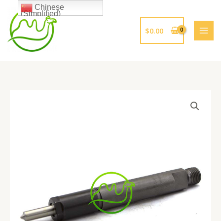
跳
Chinese
(Simplified)
至
内
$
0.00
容