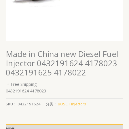
Made in China new Diesel Fuel
Injector 0432191624 4178023
0432191625 4178022
+ Free Shipping
0432191624 4178023
SKU：
0432191624
分类：
BOSCH Injectors