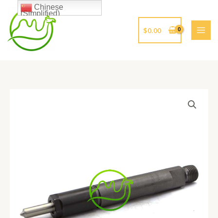
跳
Chinese
(Simplified)
至
内
$
0.00
容