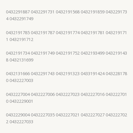
0432291887 0432291731 0432191568 0432191859 043229173
4 0432291749
0432191785 0432191787 0432191774 0432191781 043219171
1 0432191712
0432191734 0432191749 0432191752 0432193499 043219143
8 0432131699
0432131666 0432291743 0432191323 0433191424 043228178
0 0432227003
0432227004 0432227006 0432227023 0432227016 043222701
0 0432229001
0432229004 0432227035 0432227021 0432227027 043222702
2 0432227033