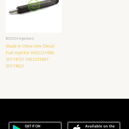
BOSCH Injectors
Made in China new Diesel
Fuel Injector 0432231686
30174721 0432231687
30174621