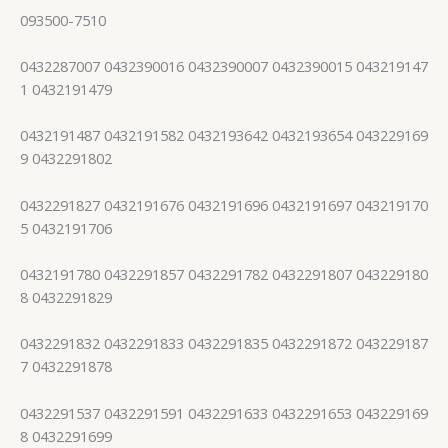
093500-7510
0432287007 0432390016 0432390007 0432390015 043219147
1 0432191479
0432191487 0432191582 0432193642 0432193654 043229169
9 0432291802
0432291827 0432191676 0432191696 0432191697 043219170
5 0432191706
0432191780 0432291857 0432291782 0432291807 043229180
8 0432291829
0432291832 0432291833 0432291835 0432291872 043229187
7 0432291878
0432291537 0432291591 0432291633 0432291653 043229169
8 0432291699