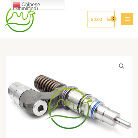
跳
Chinese
(Simplified)
至
内
$
0.00
容