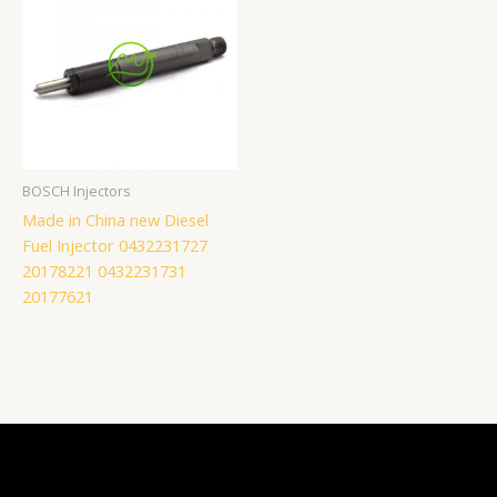
BOSCH Injectors
Made in China new Diesel
Fuel Injector 0432231727
20178221 0432231731
20177621