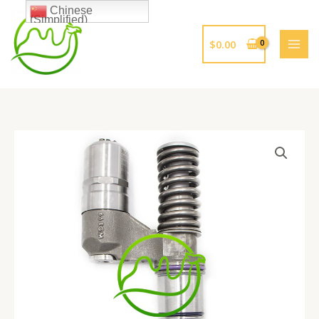
跳
Chinese
(Simplified)
至
内
$
0.00
容