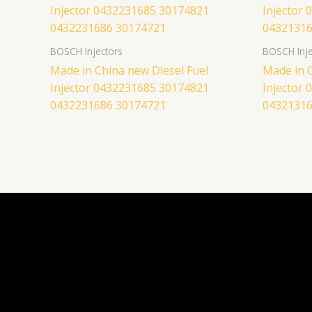
BOSCH Injectors
BOSCH Inje
Made in China new Diesel Fuel
Made in C
Injector 0432231685 30174821
Injector
0432231686 30174721
04321316