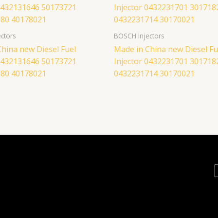
ctors
BOSCH Injectors
hina new Diesel Fuel
Made in China new Diesel Fu
 0432131646 50173721
Injector 0432231701 301718
80 40178021
0432231714 30170021