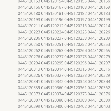
0445120153 0445120154 0445120155 0445120156
0445120166 0445120167 0445120168 0445120169
0445120180 0445120181 0445120182 0445120183
0445120193 0445120196 0445120197 0445120199
0445120211 0445120212 0445120213 0445120214
0445120223 0445120224 0445120225 0445120226
0445120236 0445120237 0445120238 0445120239
0445120250 0445120251 0445120252 0445120253
0445120262 0445120263 0445120264 0445120265
0445120276 0445120277 0445120278 0445120279
0445120294 0445120295 0445120296 0445120297
0445120313 0445120314 0445120315 0445120316
0445120326 0445120327 0445120328 0445120329
0445120341 0445120342 0445120343 0445120344
0445120359 0445120360 0445120361 0445120362
0445120373 0445120374 0445120375 0445120376
0445120387 0445120388 0445120389 0445120390
0445120399 0445120400 0445120402 0445120403