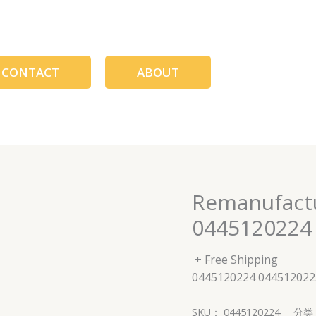
CONTACT
ABOUT
Remanufactu
0445120224
+ Free Shipping
0445120224 044512022
SKU：
0445120224
分类