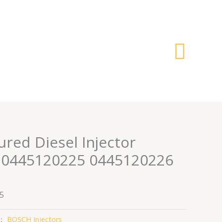
搜
索
red Diesel Injector
 0445120225 0445120226
5
：
BOSCH Injectors