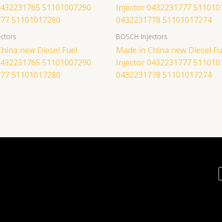
ctors
BOSCH Injectors
hina new Diesel Fuel
Made in China new Diesel Fu
 0432231765 51101007290
Injector 0432231777 511010
77 51101017280
0432231778 51101017274