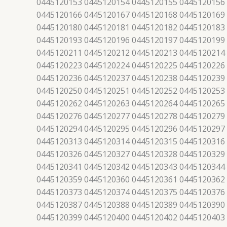
0445120153 0445120154 0445120155 0445120156
0445120166 0445120167 0445120168 0445120169
0445120180 0445120181 0445120182 0445120183
0445120193 0445120196 0445120197 0445120199
0445120211 0445120212 0445120213 0445120214
0445120223 0445120224 0445120225 0445120226
0445120236 0445120237 0445120238 0445120239
0445120250 0445120251 0445120252 0445120253
0445120262 0445120263 0445120264 0445120265
0445120276 0445120277 0445120278 0445120279
0445120294 0445120295 0445120296 0445120297
0445120313 0445120314 0445120315 0445120316
0445120326 0445120327 0445120328 0445120329
0445120341 0445120342 0445120343 0445120344
0445120359 0445120360 0445120361 0445120362
0445120373 0445120374 0445120375 0445120376
0445120387 0445120388 0445120389 0445120390
0445120399 0445120400 0445120402 0445120403