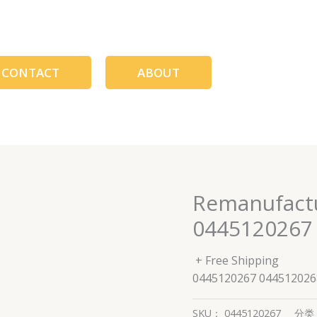
CONTACT
ABOUT
Remanufactu
0445120267
+ Free Shipping
0445120267 044512026
SKU：
0445120267
分类