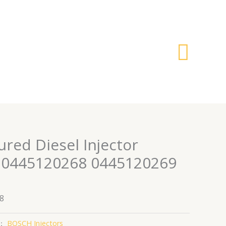
搜
索
red Diesel Injector
 0445120268 0445120269
8
：
BOSCH Injectors