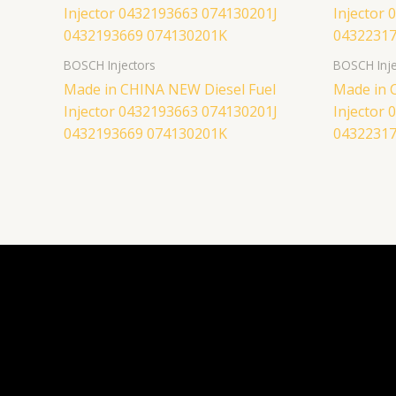
BOSCH Injectors
BOSCH Inje
Made in CHINA NEW Diesel Fuel
Made in C
Injector 0432193663 074130201J
Injector
0432193669 074130201K
04322317