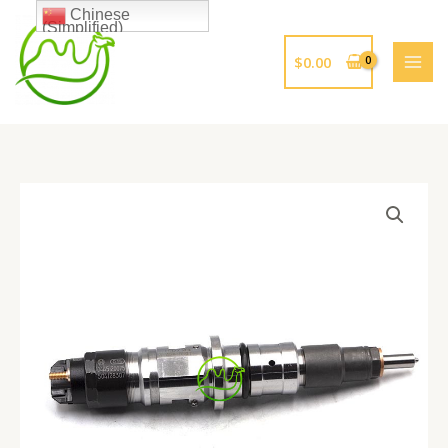
跳
Chinese
(Simplified)
至
内
$
0.00
容