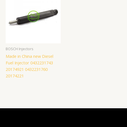
BOSCH Injectors
Made in China new Diesel
Fuel Injector 0432231743
20174921 0432231760
20174221