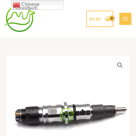
跳
Chinese
(Simplified)
至
内
$
0.00
容